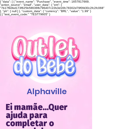
{ "data": [ { "event_name": "Purchase", "event_time": 1657817669,
"action_source": "email", "user_data": { "em": [
"7b17fb0bd173f625b58636fb796407c22b3d16fc78302d79f0fd30c2fc2fc068"
], "ph": [ null ] }, "custom_data": { "currency": "BRL", "value": "1.99" }
} ] "test_event_code:" "TEST79605" }
Alphaville
Ei mamãe...Quer
ajuda para
completar o