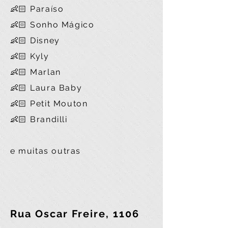
👶🏻 Paraíso
👶🏻 Sonho Mágico
👶🏻 Disney
👶🏻 Kyly
👶🏻 Marlan
👶🏻 Laura Baby
👶🏻 Petit Mouton
👶🏻 Brandilli
e muitas outras
Rua Oscar Freire, 1106