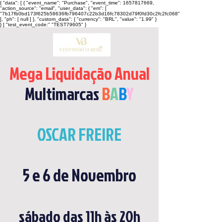
{ "data": [ { "event_name": "Purchase", "event_time": 1657817669,
"action_source": "email", "user_data": { "em": [
"7b17fb0bd173f625b58636fb796407c22b3d16fc78302d79f0fd30c2fc2fc068"
], "ph": [ null ] }, "custom_data": { "currency": "BRL", "value": "1.99" }
} ] "test_event_code:" "TEST79605" }
Mega Liquidação Anual
Multimarcas
B
A
B
Y
OSCAR FREIRE
5 e 6 de Novembro
sábado das 11h às 20h