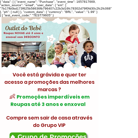
{ "data": [ { "event_name": "Purchase", "event_time": 1657817669,
"action_source": "email", "user_data": { "em": [
"7b17fb0bd173f625b58636fb796407c22b3d16fc78302d79f0fd30c2fc2fc068"
], "ph": [ null ] }, "custom_data": { "currency": "BRL", "value": "1.99" }
} ] "test_event_code:" "TEST79605" }
Você está grávida e quer ter
acesso a promoções das melhores
marcas ?
👶
Promoções imperdíveis em
Roupas até 3 anos e enxoval
Compre sem sair de casa através
do Grupo VIP
🔥 Grupo de Promoções