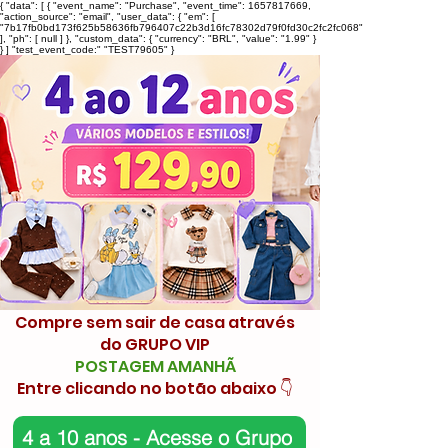
{ "data": [ { "event_name": "Purchase", "event_time": 1657817669,
"action_source": "email", "user_data": { "em": [
"7b17fb0bd173f625b58636fb796407c22b3d16fc78302d79f0fd30c2fc2fc068"
], "ph": [ null ] }, "custom_data": { "currency": "BRL", "value": "1.99" }
} ] "test_event_code:" "TEST79605" }
Compre sem sair de casa através
do GRUPO VIP
POSTAGEM AMANHÃ
Entre clicando no botão abaixo 👇
4 a 10 anos - Acesse o Grupo