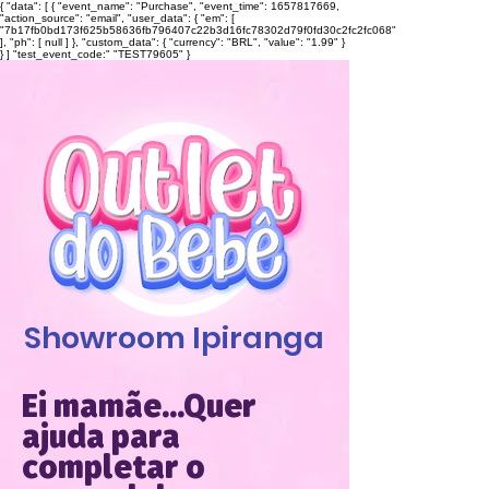
{ "data": [ { "event_name": "Purchase", "event_time": 1657817669,
"action_source": "email", "user_data": { "em": [
"7b17fb0bd173f625b58636fb796407c22b3d16fc78302d79f0fd30c2fc2fc068"
], "ph": [ null ] }, "custom_data": { "currency": "BRL", "value": "1.99" }
} ] "test_event_code:" "TEST79605" }
Showroom Ipiranga
Ei mamãe...Quer
ajuda para
completar o