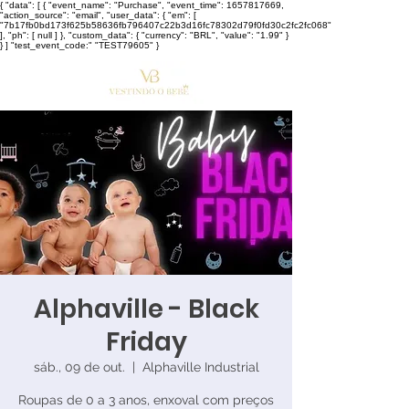
{ "data": [ { "event_name": "Purchase", "event_time": 1657817669,
"action_source": "email", "user_data": { "em": [
"7b17fb0bd173f625b58636fb796407c22b3d16fc78302d79f0fd30c2fc2fc068"
], "ph": [ null ] }, "custom_data": { "currency": "BRL", "value": "1.99" }
} ] "test_event_code:" "TEST79605" }
Alphaville - Black
Friday
sáb., 09 de out.
  |  
Alphaville Industrial
Roupas de 0 a 3 anos, enxoval com preços