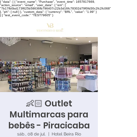
{ "data": [ { "event_name": "Purchase", "event_time": 1657817669,
"action_source": "email", "user_data": { "em": [
"7b17fb0bd173f625b58636fb796407c22b3d16fc78302d79f0fd30c2fc2fc068"
], "ph": [ null ] }, "custom_data": { "currency": "BRL", "value": "1.99" }
} ] "test_event_code:" "TEST79605" }
👶🏻 Outlet
Multimarcas para
bebês - Piracicaba
sáb., 08 de jul.
  |  
Hotel Beira Rio