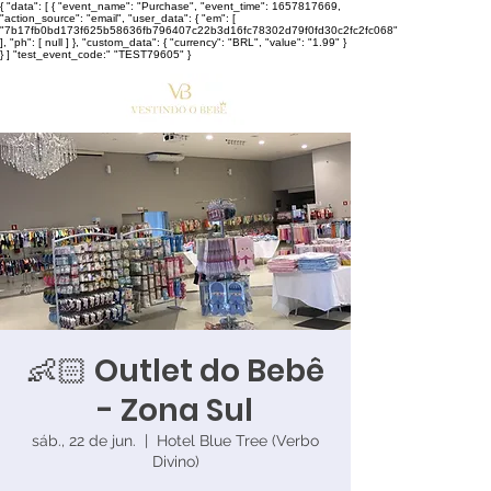
{ "data": [ { "event_name": "Purchase", "event_time": 1657817669,
"action_source": "email", "user_data": { "em": [
"7b17fb0bd173f625b58636fb796407c22b3d16fc78302d79f0fd30c2fc2fc068"
], "ph": [ null ] }, "custom_data": { "currency": "BRL", "value": "1.99" }
} ] "test_event_code:" "TEST79605" }
👶🏻 Outlet do Bebê
- Zona Sul
sáb., 22 de jun.
  |  
Hotel Blue Tree (Verbo
Divino)