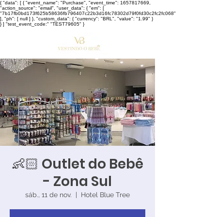
{ "data": [ { "event_name": "Purchase", "event_time": 1657817669,
"action_source": "email", "user_data": { "em": [
"7b17fb0bd173f625b58636fb796407c22b3d16fc78302d79f0fd30c2fc2fc068"
], "ph": [ null ] }, "custom_data": { "currency": "BRL", "value": "1.99" }
} ] "test_event_code:" "TEST79605" }
👶🏻 Outlet do Bebê
- Zona Sul
sáb., 11 de nov.
  |  
Hotel Blue Tree