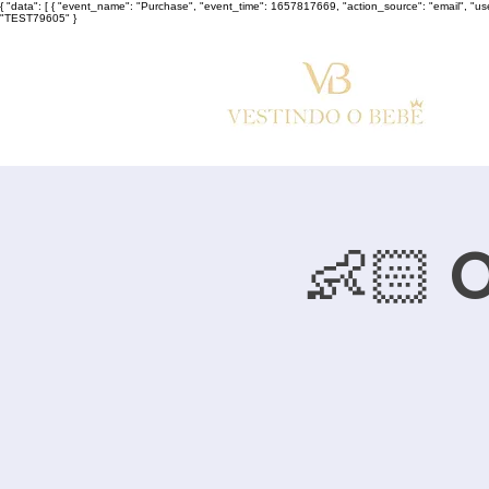
{ "data": [ { "event_name": "Purchase", "event_time": 1657817669, "action_source": "email", "u
"TEST79605" }
👶🏻 