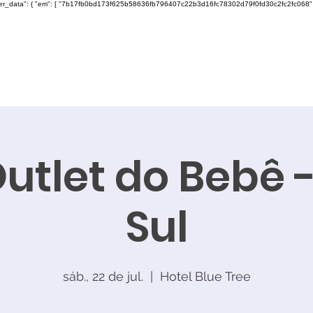
ser_data": { "em": [ "7b17fb0bd173f625b58636fb796407c22b3d16fc78302d79f0fd30c2fc2fc068" ], "ph"
Outlet do Bebê 
Sul
sáb., 22 de jul.
  |  
Hotel Blue Tree