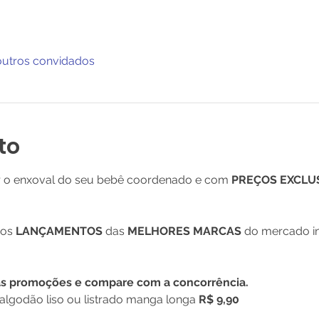
outros convidados
to
r o enxoval do seu bebê coordenado e com 
PREÇOS EXCLU
sos
 LANÇAMENTOS 
das
 MELHORES MARCAS 
do mercado in
as promoções e compare com a concorrência.
lgodão liso ou listrado manga longa 
R$ 9,90