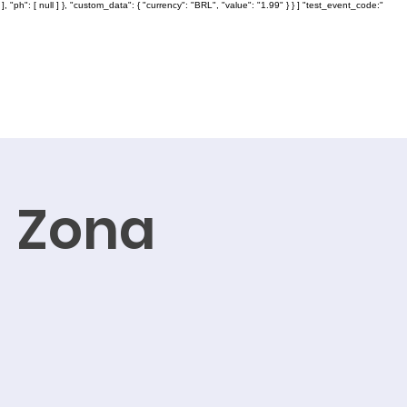
: [ null ] }, "custom_data": { "currency": "BRL", "value": "1.99" } } ] "test_event_code:"
- Zona