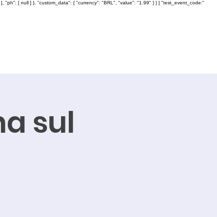
: [ null ] }, "custom_data": { "currency": "BRL", "value": "1.99" } } ] "test_event_code:"
na sul