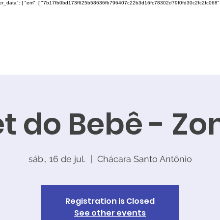
ser_data": { "em": [ "7b17fb0bd173f625b58636fb796407c22b3d16fc78302d79f0fd30c2fc2fc068" ], "ph"
t do Bebê - Zo
sáb., 16 de jul.
  |  
Chácara Santo Antônio
Registration is Closed
See other events