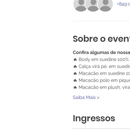
+849 
Sobre o even
Confira algumas de noss
🔥 Body em suedine 100% 
🔥 Calça virá pé, em sued
🔥 Macacão em suedine 10
🔥 Macacão polo em piquet
🔥 Macacão em plush, vira
Saiba Mais >
Ingressos