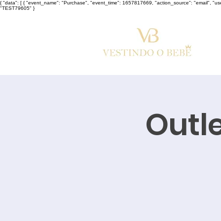
{ "data": [ { "event_name": "Purchase", "event_time": 1657817669, "action_source": "email", "u
"TEST79605" }
Outle