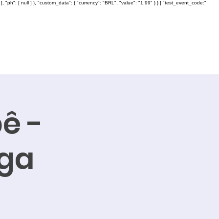
: [ null ] }, "custom_data": { "currency": "BRL", "value": "1.99" } } ] "test_event_code:"
ê -
nga