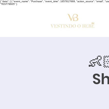
{ "data": [ { "event_name": "Purchase", "event_time": 1657817669, "action_source": "email", "u
"TEST79605" }
👶
Sh