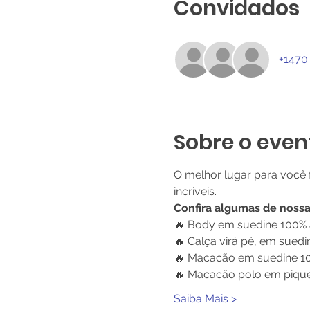
Convidados
+1470
Sobre o even
O melhor lugar para você
incriveis. 
Confira algumas de noss
🔥 Body em suedine 100% 
🔥 Calça virá pé, em sued
🔥 Macacão em suedine 10
🔥 Macacão polo em piquet
Saiba Mais >