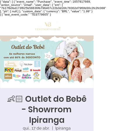
{ "data": [ { "event_name": "Purchase", "event_time": 1657817669,
"action_source": "email", "user_data": { "em": [
"7b17fb0bd173f625b58636fb796407c22b3d16fc78302d79f0fd30c2fc2fc068"
], "ph": [ null ] }, "custom_data": { "currency": "BRL", "value": "1.99" }
} ] "test_event_code:" "TEST79605" }
👶🏻 Outlet do Bebê
- Showrrom
Ipiranga
qui., 17 de abr.
  |  
Ipiranga