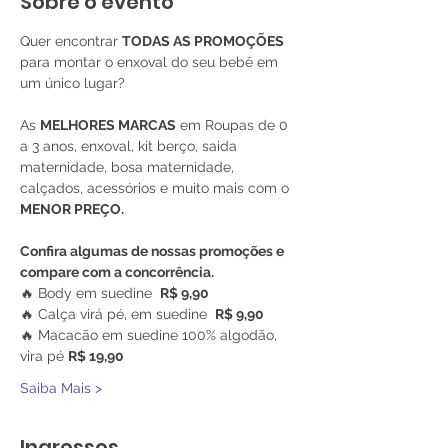
Sobre o evento
Quer encontrar 
TODAS AS PROMOÇÕES
para montar o enxoval do seu bebê em 
um único lugar?
As 
MELHORES MARCAS
 em Roupas de 0 
a 3 anos, enxoval, kit berço, saida 
maternidade, bosa maternidade, 
calçados, acessórios e muito mais com o 
MENOR PREÇO.
Confira algumas de nossas promoções e 
compare com a concorrência.
🔥 Body em suedine  
R$ 9,90
🔥 Calça virá pé, em suedine  
R$ 9,90
🔥 Macacão em suedine 100% algodão, 
vira pé 
R$ 19,90
Saiba Mais >
Ingressos