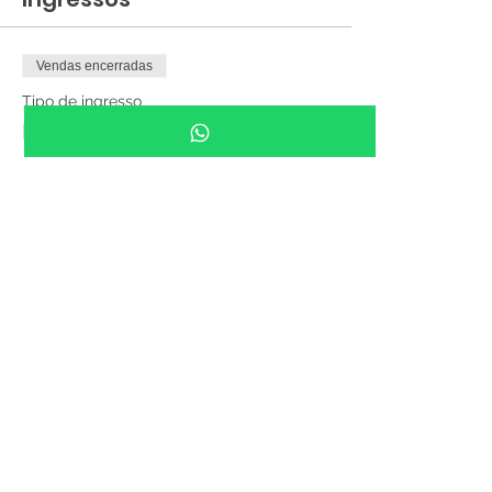
Vendas encerradas
Tipo de ingresso
ENTRADA GRATUITA - 10h às
19h
Preço
R$ 0,00
Compartilhe esse evento