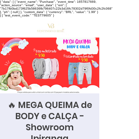
{ "data": [ { "event_name": "Purchase", "event_time": 1657817669,
"action_source": "email", "user_data": { "em": [
"7b17fb0bd173f625b58636fb796407c22b3d16fc78302d79f0fd30c2fc2fc068"
], "ph": [ null ] }, "custom_data": { "currency": "BRL", "value": "1.99" }
} ] "test_event_code:" "TEST79605" }
🔥 MEGA QUEIMA de
BODY e CALÇA -
Showroom
Ipiranga