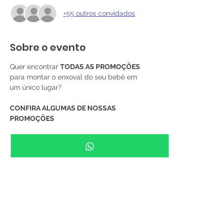
+55 outros convidados
Sobre o evento
Quer encontrar 
TODAS AS PROMOÇÕES
para montar o enxoval do seu bebê em 
um único lugar?
CONFIRA ALGUMAS DE NOSSAS 
PROMOÇÕES
🔥 Luva 
R$ 5,90
🔥 Body 100% algodão  
R$ 9,90
🔥 Calça virá pé 100% algodão  
R$ 9,90
Saiba Mais >