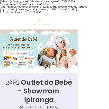
{ "data": [ { "event_name": "Purchase", "event_time": 1657817669,
"action_source": "email", "user_data": { "em": [
"7b17fb0bd173f625b58636fb796407c22b3d16fc78302d79f0fd30c2fc2fc068"
], "ph": [ null ] }, "custom_data": { "currency": "BRL", "value": "1.99" }
} ] "test_event_code:" "TEST79605" }
👶🏻 Outlet do Bebê
- Showrrom
Ipiranga
qui., 12 de dez.
  |  
Ipiranga