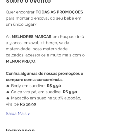
Sobre o evento
Quer encontrar 
TODAS AS PROMOÇÕES
para montar o enxoval do seu bebê em 
um único lugar?
As 
MELHORES MARCAS
 em Roupas de 0 
a 3 anos, enxoval, kit berço, saida 
maternidade, bosa maternidade, 
calçados, acessórios e muito mais com o 
MENOR PREÇO.
Confira algumas de nossas promoções e 
compare com a concorrência.
🔥 Body em suedine  
R$ 9,90
🔥 Calça virá pé, em suedine  
R$ 9,90
🔥 Macacão em suedine 100% algodão, 
vira pé 
R$ 19,90
Saiba Mais >
Ingressos