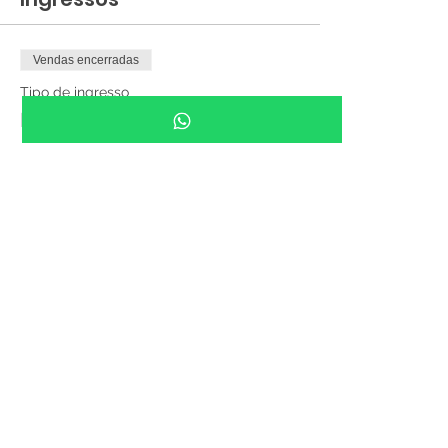
Vendas encerradas
Tipo de ingresso
ENTRADA GRATUITA - 10h às
19h
Preço
R$ 0,00
Compartilhe esse evento