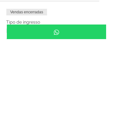
Vendas encerradas
Tipo de ingresso
ENTRADA GRATUITA das 9h
às 17h
Preço
R$ 0,00
Compartilhe esse evento