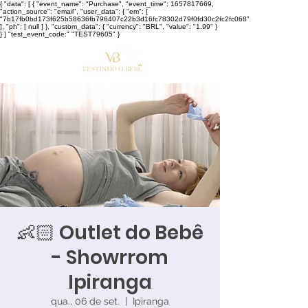
{ "data": [ { "event_name": "Purchase", "event_time": 1657817669,
"action_source": "email", "user_data": { "em": [
"7b17fb0bd173f625b58636fb796407c22b3d16fc78302d79f0fd30c2fc2fc068"
], "ph": [ null ] }, "custom_data": { "currency": "BRL", "value": "1.99" }
} ] "test_event_code:" "TEST79605" }
👶🏻 Outlet do Bebê
- Showrrom
Ipiranga
qua., 06 de set.
  |  
Ipiranga