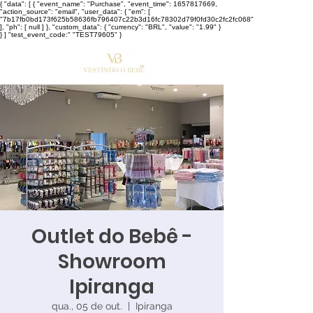
{ "data": [ { "event_name": "Purchase", "event_time": 1657817669,
"action_source": "email", "user_data": { "em": [
"7b17fb0bd173f625b58636fb796407c22b3d16fc78302d79f0fd30c2fc2fc068"
], "ph": [ null ] }, "custom_data": { "currency": "BRL", "value": "1.99" }
} ] "test_event_code:" "TEST79605" }
Outlet do Bebê -
Showroom
Ipiranga
qua., 05 de out.
  |  
Ipiranga