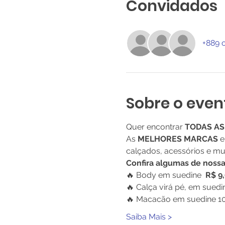
Convidados
+889 
Sobre o even
Quer encontrar 
TODAS A
As 
MELHORES MARCAS
 
calçados, acessórios e mu
Confira algumas de noss
🔥 Body em suedine  
R$ 9
🔥 Calça virá pé, em suedin
🔥 Macacão em suedine 10
Saiba Mais >