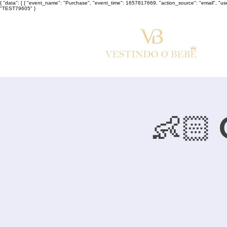
{ "data": [ { "event_name": "Purchase", "event_time": 1657817669, "action_source": "email", "u
"TEST79605" }
👶🏻 