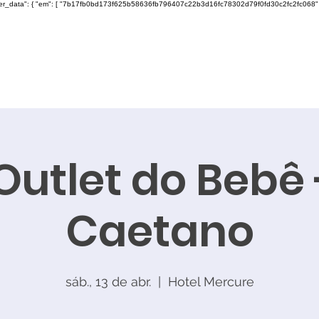
ser_data": { "em": [ "7b17fb0bd173f625b58636fb796407c22b3d16fc78302d79f0fd30c2fc2fc068" ], "ph"
Outlet do Bebê
Caetano
sáb., 13 de abr.
  |  
Hotel Mercure