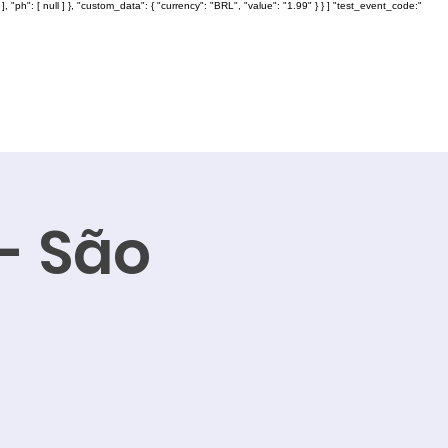
: [ null ] }, "custom_data": { "currency": "BRL", "value": "1.99" } } ] "test_event_code:"
 - São