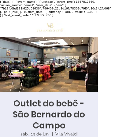
{ "data": [ { "event_name": "Purchase", "event_time": 1657817669,
"action_source": "email", "user_data": { "em": [
"7b17fb0bd173f625b58636fb796407c22b3d16fc78302d79f0fd30c2fc2fc068"
], "ph": [ null ] }, "custom_data": { "currency": "BRL", "value": "1.99" }
} ] "test_event_code:" "TEST79605" }
Outlet do bebê -
São Bernardo do
Campo
sáb., 19 de jun.
  |  
Vila Vivaldi