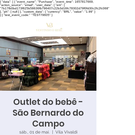
{ "data": [ { "event_name": "Purchase", "event_time": 1657817669,
"action_source": "email", "user_data": { "em": [
"7b17fb0bd173f625b58636fb796407c22b3d16fc78302d79f0fd30c2fc2fc068"
], "ph": [ null ] }, "custom_data": { "currency": "BRL", "value": "1.99" }
} ] "test_event_code:" "TEST79605" }
Outlet do bebê -
São Bernardo do
Campo
sáb., 01 de mai.
  |  
Vila Vivaldi