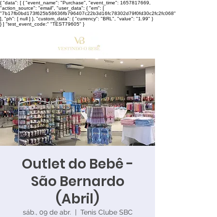
{ "data": [ { "event_name": "Purchase", "event_time": 1657817669,
"action_source": "email", "user_data": { "em": [
"7b17fb0bd173f625b58636fb796407c22b3d16fc78302d79f0fd30c2fc2fc068"
], "ph": [ null ] }, "custom_data": { "currency": "BRL", "value": "1.99" }
} ] "test_event_code:" "TEST79605" }
Outlet do Bebê -
São Bernardo
(Abril)
sáb., 09 de abr.
  |  
Tenis Clube SBC