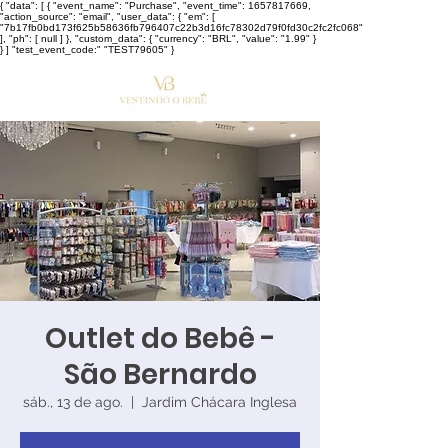
{ "data": [ { "event_name": "Purchase", "event_time": 1657817669,
"action_source": "email", "user_data": { "em": [
"7b17fb0bd173f625b58636fb796407c22b3d16fc78302d79f0fd30c2fc2fc068"
], "ph": [ null ] }, "custom_data": { "currency": "BRL", "value": "1.99" }
} ] "test_event_code:" "TEST79605" }
Outlet do Bebê -
São Bernardo
sáb., 13 de ago.
  |  
Jardim Chácara Inglesa