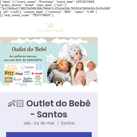
{ "data": [ { "event_name": "Purchase", "event_time": 1657817669,
"action_source": "email", "user_data": { "em": [
"7b17fb0bd173f625b58636fb796407c22b3d16fc78302d79f0fd30c2fc2fc068"
], "ph": [ null ] }, "custom_data": { "currency": "BRL", "value": "1.99" }
} ] "test_event_code:" "TEST79605" }
👶🏻 Outlet do Bebê
- Santos
sáb., 04 de mai.
  |  
Santos