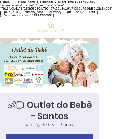
{ "data": [ { "event_name": "Purchase", "event_time": 1657817669,
"action_source": "email", "user_data": { "em": [
"7b17fb0bd173f625b58636fb796407c22b3d16fc78302d79f0fd30c2fc2fc068"
], "ph": [ null ] }, "custom_data": { "currency": "BRL", "value": "1.99" }
} ] "test_event_code:" "TEST79605" }
👶🏻 Outlet do Bebê
- Santos
sáb., 03 de fev.
  |  
Santos