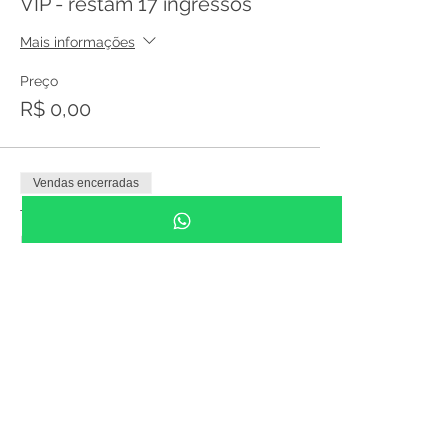
VIP - restam 17 ingressos
Mais informações
Preço
R$ 0,00
Vendas encerradas
Tipo de ingresso
ENTRADA GRATUITA - 10h às
19h
Preço
R$ 0,00