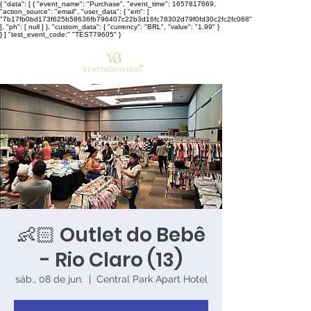
{ "data": [ { "event_name": "Purchase", "event_time": 1657817669,
"action_source": "email", "user_data": { "em": [
"7b17fb0bd173f625b58636fb796407c22b3d16fc78302d79f0fd30c2fc2fc068"
], "ph": [ null ] }, "custom_data": { "currency": "BRL", "value": "1.99" }
} ] "test_event_code:" "TEST79605" }
👶🏻 Outlet do Bebê
- Rio Claro (13)
sáb., 08 de jun.
  |  
Central Park Apart Hotel