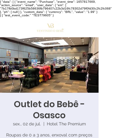
{ "data": [ { "event_name": "Purchase", "event_time": 1657817669,
"action_source": "email", "user_data": { "em": [
"7b17fb0bd173f625b58636fb796407c22b3d16fc78302d79f0fd30c2fc2fc068"
], "ph": [ null ] }, "custom_data": { "currency": "BRL", "value": "1.99" }
} ] "test_event_code:" "TEST79605" }
Outlet do Bebê -
Osasco
sex., 02 de jul.
  |  
Hotel The Premium
Roupas de 0 a 3 anos, enxoval com preços