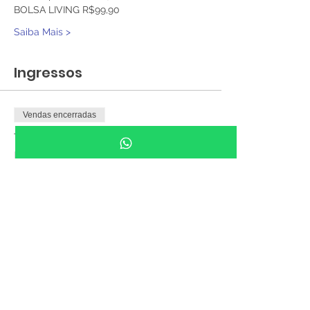
BOLSA LIVING R$99,90 
Saiba Mais >
Ingressos
Vendas encerradas
Tipo de ingresso
ENTRADA GRATUITA - 8h às
18h
Preço
R$ 0,00