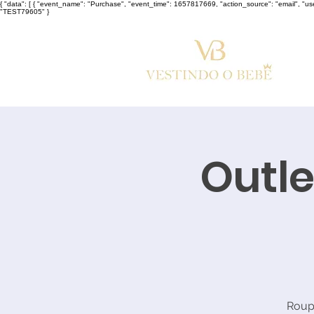
{ "data": [ { "event_name": "Purchase", "event_time": 1657817669, "action_source": "email", "u
"TEST79605" }
Outle
Roup