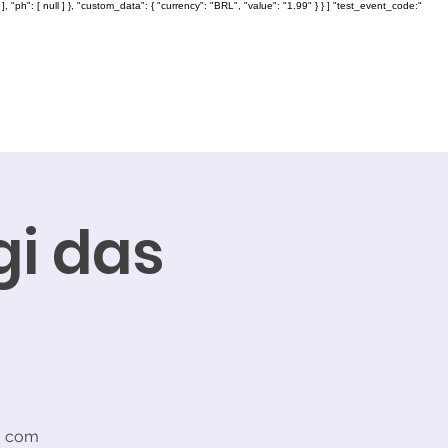
: [ null ] }, "custom_data": { "currency": "BRL", "value": "1.99" } } ] "test_event_code:"
gi das
, com