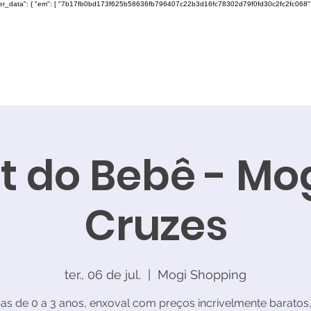
ser_data": { "em": [ "7b17fb0bd173f625b58636fb796407c22b3d16fc78302d79f0fd30c2fc2fc068" ], "ph"
t do Bebê - Mo
Cruzes
ter., 06 de jul.
  |  
Mogi Shopping
as de 0 a 3 anos, enxoval com preços incrivelmente baratos