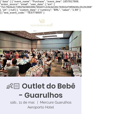
{ "data": [ { "event_name": "Purchase", "event_time": 1657817669,
"action_source": "email", "user_data": { "em": [
"7b17fb0bd173f625b58636fb796407c22b3d16fc78302d79f0fd30c2fc2fc068"
], "ph": [ null ] }, "custom_data": { "currency": "BRL", "value": "1.99" }
} ] "test_event_code:" "TEST79605" }
👶🏻 Outlet do Bebê
- Guarulhos
sáb., 11 de mai.
  |  
Mercure Guarulhos
Aeroporto Hotel