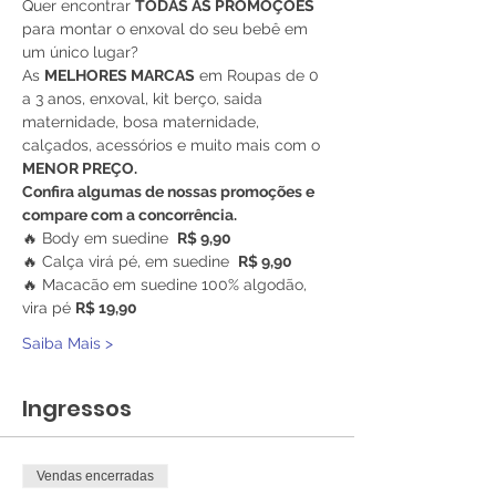
Quer encontrar 
TODAS AS PROMOÇÕES
para montar o enxoval do seu bebê em 
um único lugar?
As 
MELHORES MARCAS
 em Roupas de 0 
a 3 anos, enxoval, kit berço, saida 
maternidade, bosa maternidade, 
calçados, acessórios e muito mais com o 
MENOR PREÇO.
Confira algumas de nossas promoções e 
compare com a concorrência.
🔥 Body em suedine  
R$ 9,90
🔥 Calça virá pé, em suedine  
R$ 9,90
🔥 Macacão em suedine 100% algodão, 
vira pé 
R$ 19,90
Saiba Mais >
Ingressos
Vendas encerradas