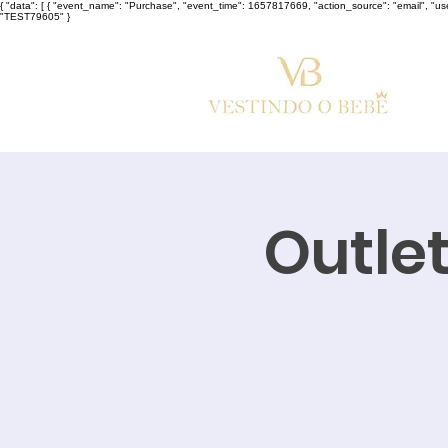
{ "data": [ { "event_name": "Purchase", "event_time": 1657817669, "action_source": "email", "u
"TEST79605" }
Outle