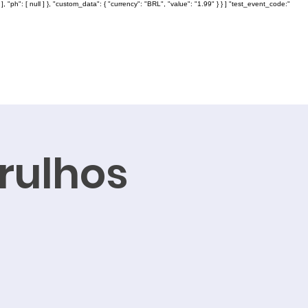
: [ null ] }, "custom_data": { "currency": "BRL", "value": "1.99" } } ] "test_event_code:"
rulhos