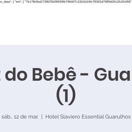
ser_data": { "em": [ "7b17fb0bd173f625b58636fb796407c22b3d16fc78302d79f0fd30c2fc2fc068" ], "ph"
t do Bebê - Gua
(1)
sáb., 12 de mar.
  |  
Hotel Slaviero Essential Guarulhos