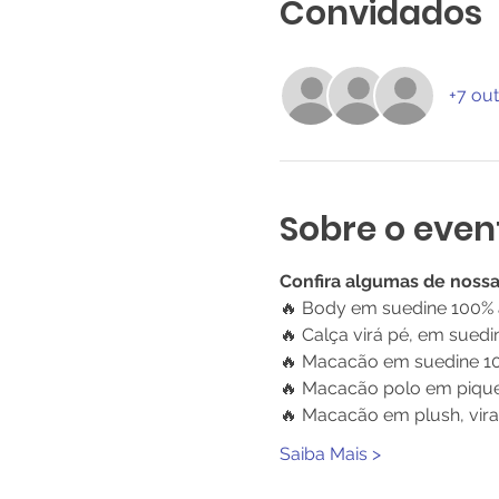
Convidados
+7 ou
Sobre o even
Confira algumas de noss
🔥 Body em suedine 100% 
🔥 Calça virá pé, em sued
🔥 Macacão em suedine 10
🔥 Macacão polo em piquet
🔥 Macacão em plush, vira
Saiba Mais >