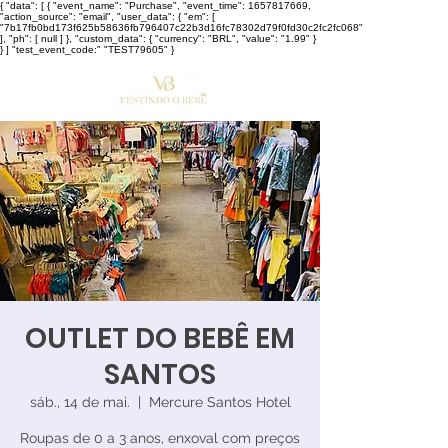
{ "data": [ { "event_name": "Purchase", "event_time": 1657817669,
"action_source": "email", "user_data": { "em": [
"7b17fb0bd173f625b58636fb796407c22b3d16fc78302d79f0fd30c2fc2fc068"
], "ph": [ null ] }, "custom_data": { "currency": "BRL", "value": "1.99" }
} ] "test_event_code:" "TEST79605" }
OUTLET DO BEBÊ EM
SANTOS
sáb., 14 de mai.
  |  
Mercure Santos Hotel
Roupas de 0 a 3 anos, enxoval com preços