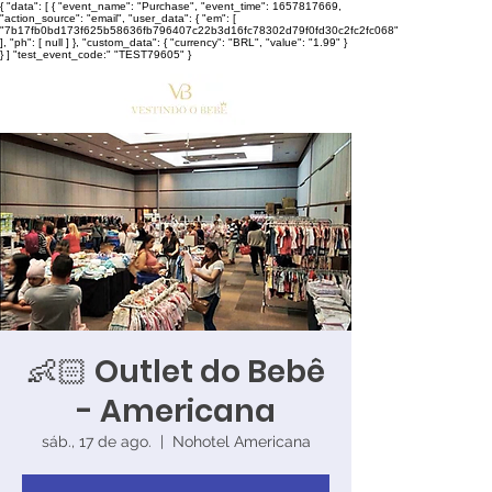
{ "data": [ { "event_name": "Purchase", "event_time": 1657817669,
"action_source": "email", "user_data": { "em": [
"7b17fb0bd173f625b58636fb796407c22b3d16fc78302d79f0fd30c2fc2fc068"
], "ph": [ null ] }, "custom_data": { "currency": "BRL", "value": "1.99" }
} ] "test_event_code:" "TEST79605" }
👶🏻 Outlet do Bebê
- Americana
sáb., 17 de ago.
  |  
Nohotel Americana