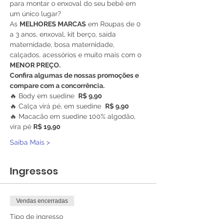
para montar o enxoval do seu bebê em 
um único lugar?
As 
MELHORES MARCAS
 em Roupas de 0 
a 3 anos, enxoval, kit berço, saida 
maternidade, bosa maternidade, 
calçados, acessórios e muito mais com o 
MENOR PREÇO.
Confira algumas de nossas promoções e 
compare com a concorrência.
🔥 Body em suedine  
R$ 9,90
🔥 Calça virá pé, em suedine  
R$ 9,90
🔥 Macacão em suedine 100% algodão, 
vira pé 
R$ 19,90
Saiba Mais >
Ingressos
Vendas encerradas
Tipo de ingresso