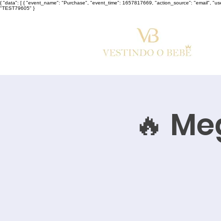
{ "data": [ { "event_name": "Purchase", "event_time": 1657817669, "action_source": "email", "u
"TEST79605" }
🔥 Me