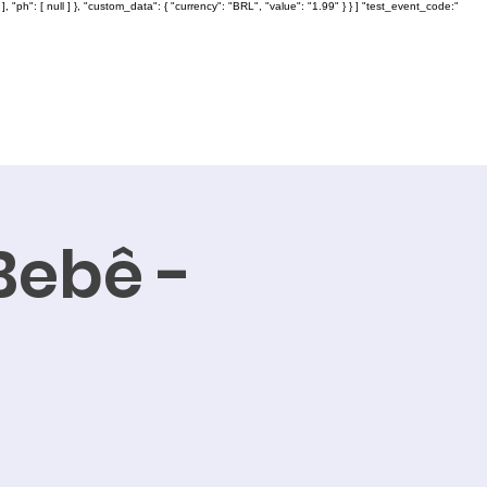
: [ null ] }, "custom_data": { "currency": "BRL", "value": "1.99" } } ] "test_event_code:"
Bebê -