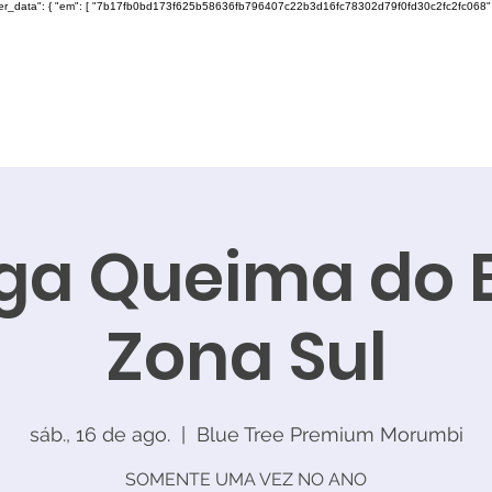
ser_data": { "em": [ "7b17fb0bd173f625b58636fb796407c22b3d16fc78302d79f0fd30c2fc2fc068" ], "ph"
ga Queima do 
Zona Sul
sáb., 16 de ago.
  |  
Blue Tree Premium Morumbi
SOMENTE UMA VEZ NO ANO