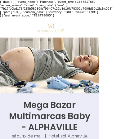
{ "data": [ { "event_name": "Purchase", "event_time": 1657817669,
"action_source": "email", "user_data": { "em": [
"7b17fb0bd173f625b58636fb796407c22b3d16fc78302d79f0fd30c2fc2fc068"
], "ph": [ null ] }, "custom_data": { "currency": "BRL", "value": "1.99" }
} ] "test_event_code:" "TEST79605" }
Mega Bazar
Multimarcas Baby
- ALPHAVILLE
sáb., 13 de mai.
  |  
Hotel sol Alphaville