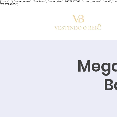
{ "data": [ { "event_name": "Purchase", "event_time": 1657817669, "action_source": "email", "u
"TEST79605" }
Mega
B