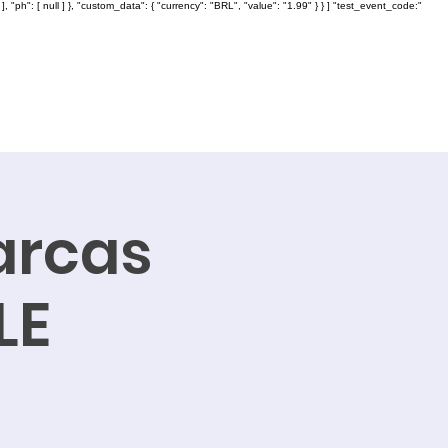
: [ null ] }, "custom_data": { "currency": "BRL", "value": "1.99" } } ] "test_event_code:"
arcas
LE