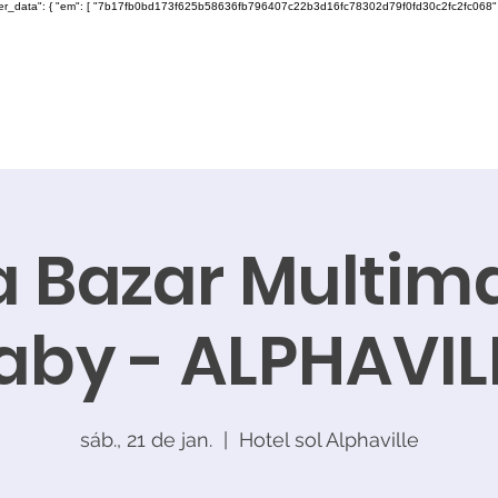
ser_data": { "em": [ "7b17fb0bd173f625b58636fb796407c22b3d16fc78302d79f0fd30c2fc2fc068" ], "ph"
 Bazar Multim
aby - ALPHAVIL
sáb., 21 de jan.
  |  
Hotel sol Alphaville