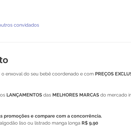
outros convidados
to
r o enxoval do seu bebê coordenado e com 
PREÇOS EXCLU
sos
 LANÇAMENTOS 
das
 MELHORES MARCAS 
do mercado in
as promoções e compare com a concorrência.
lgodão liso ou listrado manga longa 
R$ 9,90