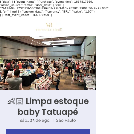
{ "data": [ { "event_name": "Purchase", "event_time": 1657817669,
"action_source": "email", "user_data": { "em": [
"7b17fb0bd173f625b58636fb796407c22b3d16fc78302d79f0fd30c2fc2fc068"
], "ph": [ null ] }, "custom_data": { "currency": "BRL", "value": "1.99" }
} ] "test_event_code:" "TEST79605" }
👶🏻 Limpa estoque
baby Tatuapé
sáb., 23 de ago.
  |  
São Paulo