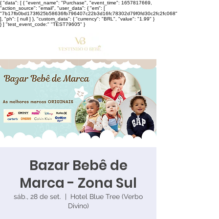
{ "data": [ { "event_name": "Purchase", "event_time": 1657817669,
"action_source": "email", "user_data": { "em": [
"7b17fb0bd173f625b58636fb796407c22b3d16fc78302d79f0fd30c2fc2fc068"
], "ph": [ null ] }, "custom_data": { "currency": "BRL", "value": "1.99" }
} ] "test_event_code:" "TEST79605" }
Bazar Bebê de
Marca - Zona Sul
sáb., 28 de set.
  |  
Hotel Blue Tree (Verbo
Divino)