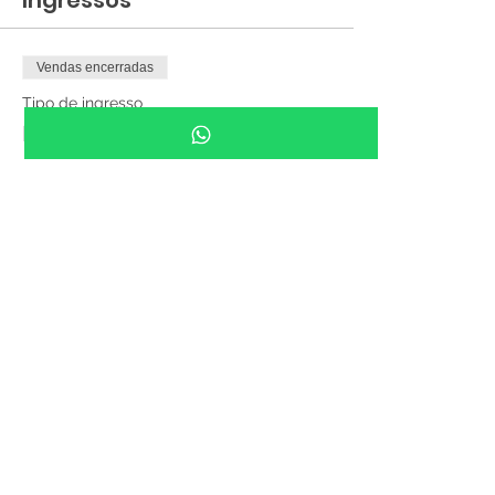
Ingressos
Vendas encerradas
Tipo de ingresso
ENTRADA GRATUITA das 9h
às 17h
Preço
R$ 0,00
Compartilhe esse evento