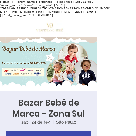
{ "data": [ { "event_name": "Purchase", "event_time": 1657817669,
"action_source": "email", "user_data": { "em": [
"7b17fb0bd173f625b58636fb796407c22b3d16fc78302d79f0fd30c2fc2fc068"
], "ph": [ null ] }, "custom_data": { "currency": "BRL", "value": "1.99" }
} ] "test_event_code:" "TEST79605" }
Bazar Bebê de
Marca - Zona Sul
sáb., 24 de fev.
  |  
São Paulo