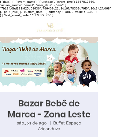
{ "data": [ { "event_name": "Purchase", "event_time": 1657817669,
"action_source": "email", "user_data": { "em": [
"7b17fb0bd173f625b58636fb796407c22b3d16fc78302d79f0fd30c2fc2fc068"
], "ph": [ null ] }, "custom_data": { "currency": "BRL", "value": "1.99" }
} ] "test_event_code:" "TEST79605" }
Bazar Bebê de
Marca - Zona Leste
sáb., 31 de ago.
  |  
Buffet Espaço
Aricanduva