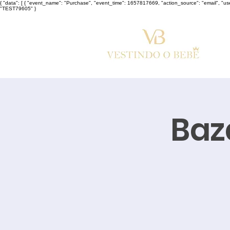
{ "data": [ { "event_name": "Purchase", "event_time": 1657817669, "action_source": "email", "u
"TEST79605" }
Baz