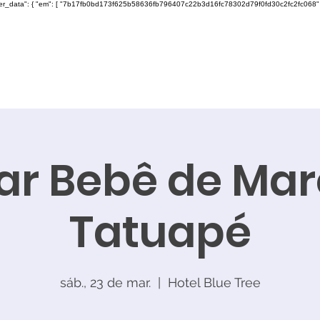
ser_data": { "em": [ "7b17fb0bd173f625b58636fb796407c22b3d16fc78302d79f0fd30c2fc2fc068" ], "ph"
ar Bebê de Mar
Tatuapé
sáb., 23 de mar.
  |  
Hotel Blue Tree