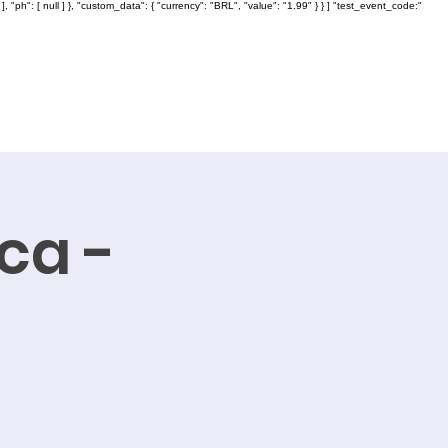
: [ null ] }, "custom_data": { "currency": "BRL", "value": "1.99" } } ] "test_event_code:"
ca -