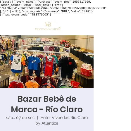
{ "data": [ { "event_name": "Purchase", "event_time": 1657817669,
"action_source": "email", "user_data": { "em": [
"7b17fb0bd173f625b58636fb796407c22b3d16fc78302d79f0fd30c2fc2fc068"
], "ph": [ null ] }, "custom_data": { "currency": "BRL", "value": "1.99" }
} ] "test_event_code:" "TEST79605" }
Bazar Bebê de
Marca - Rio Claro
sáb., 07 de set.
  |  
Hotel Vivendas Rio Claro
by Atlantica