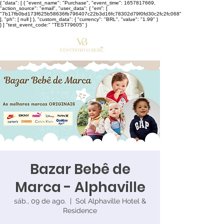
{ "data": [ { "event_name": "Purchase", "event_time": 1657817669,
"action_source": "email", "user_data": { "em": [
"7b17fb0bd173f625b58636fb796407c22b3d16fc78302d79f0fd30c2fc2fc068"
], "ph": [ null ] }, "custom_data": { "currency": "BRL", "value": "1.99" }
} ] "test_event_code:" "TEST79605" }
Bazar Bebê de
Marca - Alphaville
sáb., 09 de ago.
  |  
Sol Alphaville Hotel &
Residence