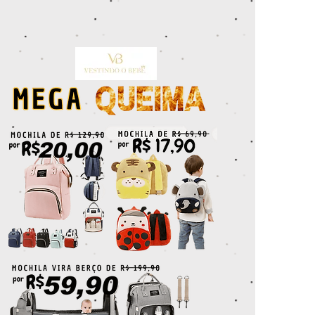
{ "data": [ { "event_name": "Purchase", "event_time": 1657817669,
"action_source": "email", "user_data": { "em": [
"7b17fb0bd173f625b58636fb796407c22b3d16fc78302d79f0fd30c2fc2fc068"
], "ph": [ null ] }, "custom_data": { "currency": "BRL", "value": "1.99" }
} ] "test_event_code:" "TEST79605" }