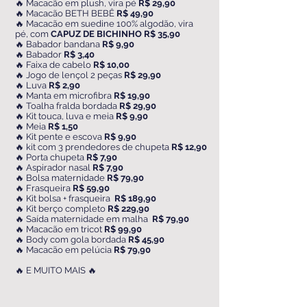
🔥 Macacão em plush, vira pé
R$ 29,90
🔥 Macacão BETH BEBÊ
R$ 49,90
🔥 Macacão em suedine 100% algodão, vira
pé, com
CAPUZ DE BICHINHO R$ 35,90
🔥 Babador bandana
R$ 9,90
🔥 Babador
R$ 3,40
🔥 Faixa de cabelo
R$ 10,00
🔥 Jogo de lençol 2 peças
R$ 29,90
🔥 Luva
R$ 2,90
🔥 Manta em microfibra
R$ 19,90
🔥 Toalha fralda bordada
R$ 29,90
🔥 Kit touca, luva e meia
R$ 9,90
🔥 Meia
R$ 1,50
🔥 Kit pente e escova
R$ 9,90
🔥 kit com 3 prendedores de chupeta
R$ 12,90
🔥 Porta chupeta
R$ 7,90
🔥 Aspirador nasal
R$ 7,90
🔥 Bolsa maternidade
R$ 79,90
🔥 Frasqueira
R$ 59,90
🔥 Kit bolsa + frasqueira
R$ 189,90
🔥 Kit berço completo
R$ 229,90
🔥 Saída maternidade em malha
R$ 79,90
🔥 Macacão em tricot
R$ 99,90
🔥 Body com gola bordada
R$ 45,90
🔥 Macacão em pelúcia
R$ 79,90
🔥 E MUITO MAIS 🔥