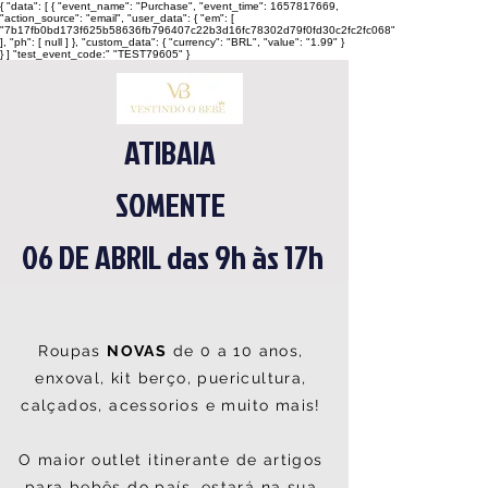
{ "data": [ { "event_name": "Purchase", "event_time": 1657817669,
"action_source": "email", "user_data": { "em": [
"7b17fb0bd173f625b58636fb796407c22b3d16fc78302d79f0fd30c2fc2fc068"
], "ph": [ null ] }, "custom_data": { "currency": "BRL", "value": "1.99" }
} ] "test_event_code:" "TEST79605" }
ATIBAIA
SOMENTE
06 DE ABRIL das 9h às 17h
Roupas
NOVAS
de 0 a 10 anos,
enxoval, kit
berço, puericultura,
calçados, acessorios e muito mais!
O maior outlet itinerante de artigos
para bebês do país, estará na sua